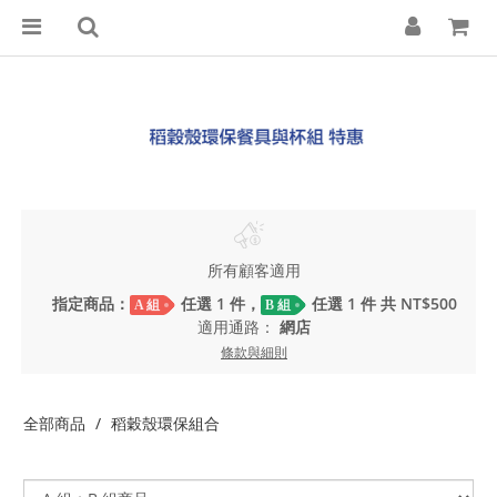
所有顧客適用
指定商品：
任選 1 件，
任選 1 件 共 NT$500
A 組
B 組
適用通路：
網店
條款與細則
全部商品
稻穀殼環保組合