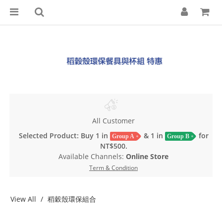
All Customer
Selected Product: Buy 1 in
& 1 in
for
Group A
Group B
NT$500.
Available Channels:
Online Store
Term & Condition
View All
稻穀殼環保組合