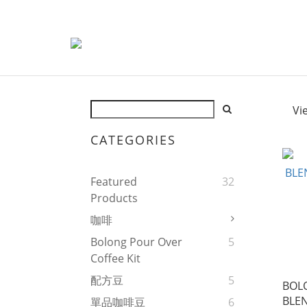
Vi
CATEGORIES
Featured
32
Products
咖啡
Bolong Pour Over
5
Coffee Kit
配方豆
5
BOL
BLEN
單品咖啡豆
6