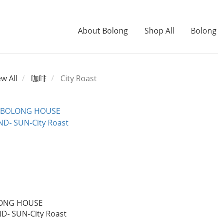
About Bolong
Shop All
Bolong
ew All
咖啡
City Roast
ONG HOUSE
D- SUN-City Roast