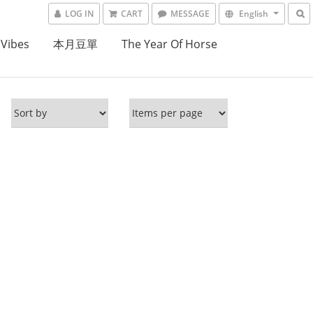
LOG IN
CART
MESSAGE
English
 Vibes
本月豆單
The Year Of Horse