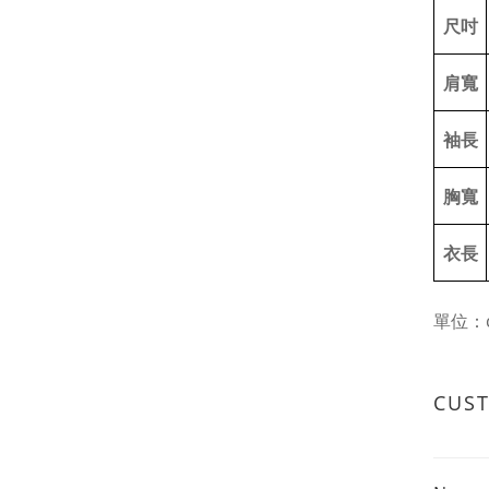
尺吋
肩寬
袖長
胸寬
衣長
單位：
CUS