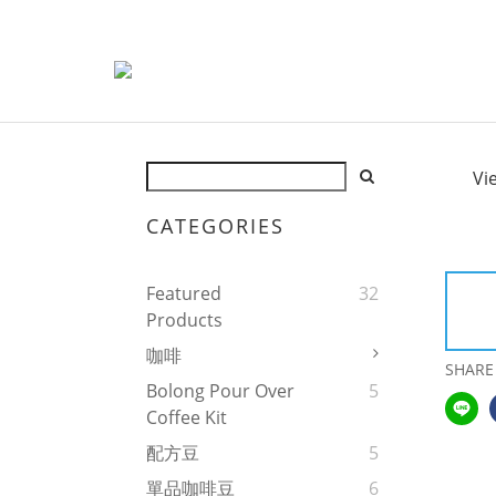
Vi
CATEGORIES
Featured
32
Products
咖啡
SHARE
Bolong Pour Over
5
Coffee Kit
配方豆
5
單品咖啡豆
6