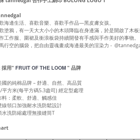
牌
tannedgal
合作手工絹印 BOLONG LOGO T
nnedgal
歡海邊生活、喜歡音樂、喜歡手作品—黑皮膚女孩。
歡塗鴉，有一天大大小小的木頭降臨在身邊滿，於是開啟了木板
作工作服、圍裙及衝浪板袋持續開發有手感與手作美好的事物。
馬行空的腦袋，把自由靈魂畫成海邊最美的渲染力 -
@tannedga
FRUIT OF THE LOOM
rt 採用"
" 品牌
自美國的純棉品牌 – 舒適、自然、高品質
0克/平方米(每平方碼5.3盎司) 經定型處理
紡布料：柔軟、舒適、觸感佳
式雙線領口加強耐水洗防鬆設計
式預水洗防縮處理無接縫筒T
hart