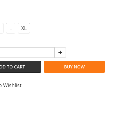
L
XL
y
DD TO CART
BUY NOW
o Wishlist