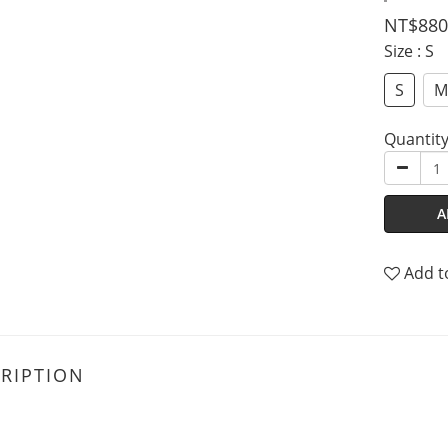
NT$880
Size
: S
S
M
Quantit
A
Add t
RIPTION