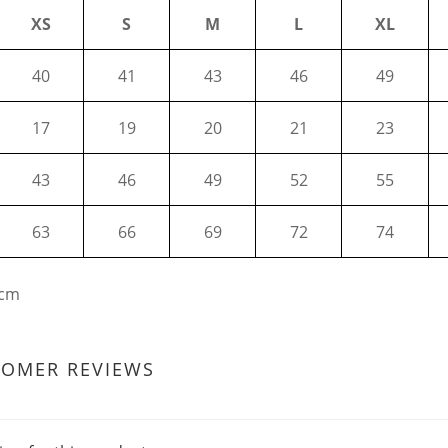
XS
S
M
L
XL
40
41
43
46
49
17
19
20
21
23
43
46
49
52
55
63
66
69
72
74
cm
TOMER REVIEWS