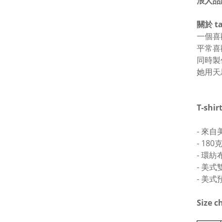
浪人品
關於 ta
一個喜
平常喜
同時製
她用天
T-shi
- 來
- 18
- 環
- 美
- 美
Size c