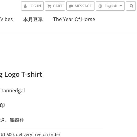
LOG IN
CART
MESSAGE
English
 Vibes
本月豆單
The Year Of Horse
 Logo T-shirt
x tannedgal
印 
適、觸感佳
$1,600, delivery free on order